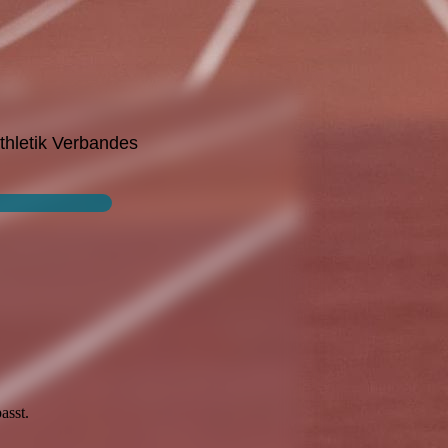
thletik Verbandes
asst.