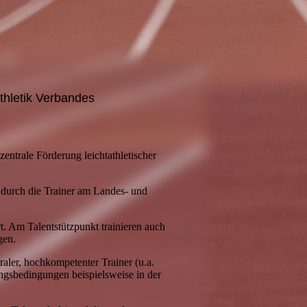
thletik Verbandes
ezentrale Förderung leichtathletischer
e durch die Trainer am Landes- und
rt. Am Talentstützpunkt trainieren auch
gen.
raler, hochkompetenter Trainer (u.a.
ngsbedingungen beispielsweise in der