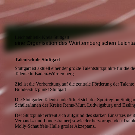
Leichtathletik Kreis Stuttgart
eine Organisation des Württembergischen Leichta
Talentschule Stuttgart
Stuttgart ist aktuell einer der größte Talentstützpunkte für die d
Talente in Baden-Würrtemberg.
Ziel ist die Vorbereitung auf die zentrale Förderung der Talent
Bundesstützpunkt Stuttgart
Die Stuttgarter Talentschule öffnet sich der Sportregion Stuttga
Schüler/innen der Kreise Rems-Murr, Ludwigsburg und Esslin
Der Stützpunkt erfreut sich aufgrund des starken Einsatzes neut
Verbands- und Landestrainer) sowie der hervorragenden Traini
Molly-Schauffele-Halle großer Akzeptanz.