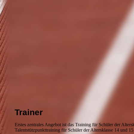
Talentschule2
Trainer
Erstes zentrales Angebot ist das Training für Schüler der Alter
Talentstützpunkttraining für Schüler der Altersklasse 14 und 15 