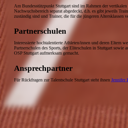
Am Bundesstützpunkt Stuttgart sind im Rahmen der vertikalen Tr
Nachwuchsbereich separat abgedeckt, d.h. es gibt jeweils Trai
zuständig sind und Trainer, die für die jüngeren Altersklassen v
Partnerschulen
Interessierte hochtalentierte Athleten/innen und deren Eltern w
Partnerschulen des Sports, der Eliteschulen in Stuttgart sowie au
OSP Stuttgart aufmerksam gemacht.
Ansprechpartner
Für Rückfragen zur Talentschule Stuttgart steht ihnen
Jennifer 